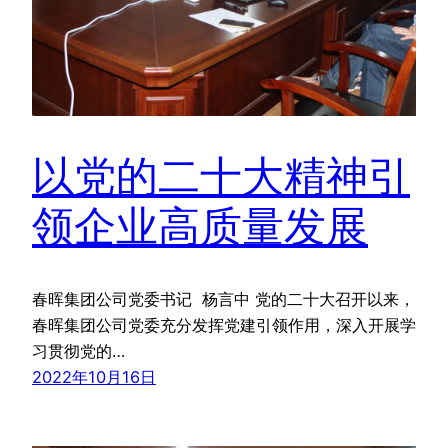
以党的二十大精神引
领企业高质量发展
春晖集团公司党委书记 杨言中 党的二十大召开以来，
春晖集团公司党委充分发挥党建引领作用，深入开展学
习贯彻党的…
2022年10月16日