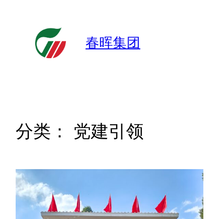
跳
至
内
春晖集团
容
分类：
党建引领