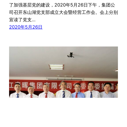
了加强基层党的建设，2020年5月26日下午，集团公
司召开东山湖党支部成立大会暨经营工作会。会上分别
宣读了党支…
2020年5月26日