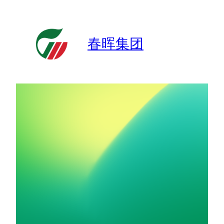
跳
至
内
春晖集团
容