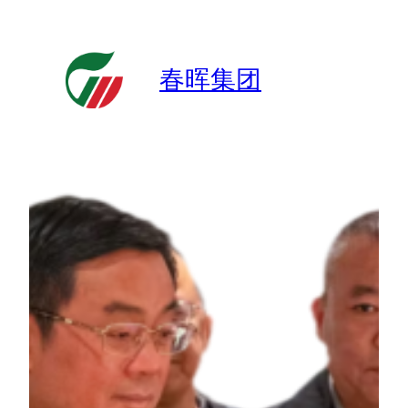
跳
至
内
春晖集团
容