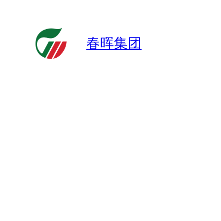
跳
至
内
春晖集团
容