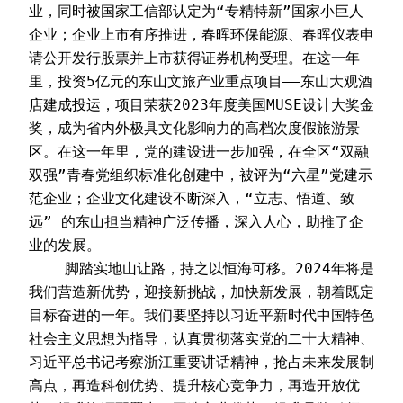
业，同时被国家工信部认定为“专精特新”国家小巨人
企业；企业上市有序推进，春晖环保能源、春晖仪表申
请公开发行股票并上市获得证券机构受理。在这一年
里，投资5亿元的东山文旅产业重点项目——东山大观酒
店建成投运，项目荣获2023年度美国MUSE设计大奖金
奖，成为省内外极具文化影响力的高档次度假旅游景
区。在这一年里，党的建设进一步加强，在全区“双融
双强”青春党组织标准化创建中，被评为“六星”党建示
范企业；企业文化建设不断深入，“立志、悟道、致
远” 的东山担当精神广泛传播，深入人心，助推了企
业的发展。
    脚踏实地山让路，持之以恒海可移。2024年将是
我们营造新优势，迎接新挑战，加快新发展，朝着既定
目标奋进的一年。我们要坚持以习近平新时代中国特色
社会主义思想为指导，认真贯彻落实党的二十大精神、
习近平总书记考察浙江重要讲话精神，抢占未来发展制
高点，再造科创优势、提升核心竞争力，再造开放优