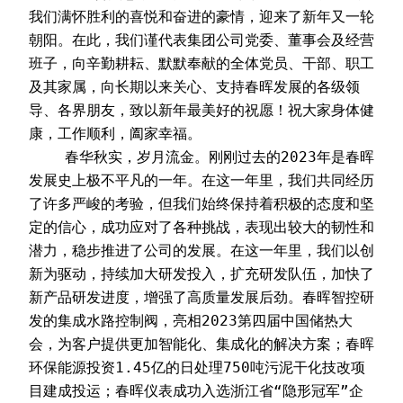
我们满怀胜利的喜悦和奋进的豪情，迎来了新年又一轮
朝阳。在此，我们谨代表集团公司党委、董事会及经营
班子，向辛勤耕耘、默默奉献的全体党员、干部、职工
及其家属，向长期以来关心、支持春晖发展的各级领
导、各界朋友，致以新年最美好的祝愿！祝大家身体健
康，工作顺利，阖家幸福。
    春华秋实，岁月流金。刚刚过去的2023年是春晖
发展史上极不平凡的一年。在这一年里，我们共同经历
了许多严峻的考验，但我们始终保持着积极的态度和坚
定的信心，成功应对了各种挑战，表现出较大的韧性和
潜力，稳步推进了公司的发展。在这一年里，我们以创
新为驱动，持续加大研发投入，扩充研发队伍，加快了
新产品研发进度，增强了高质量发展后劲。春晖智控研
发的集成水路控制阀，亮相2023第四届中国储热大
会，为客户提供更加智能化、集成化的解决方案；春晖
环保能源投资1.45亿的日处理750吨污泥干化技改项
目建成投运；春晖仪表成功入选浙江省“隐形冠军”企