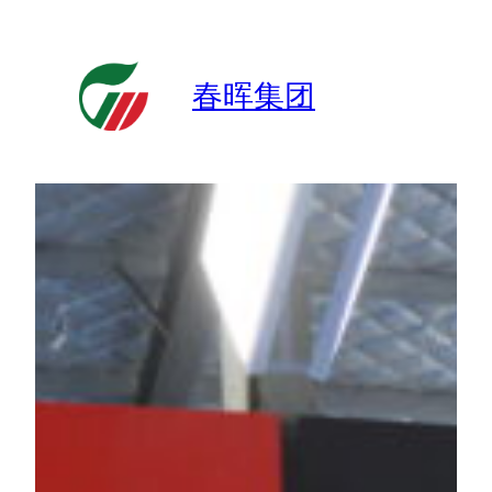
跳
至
内
春晖集团
容