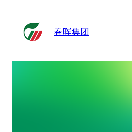
跳
至
内
春晖集团
容