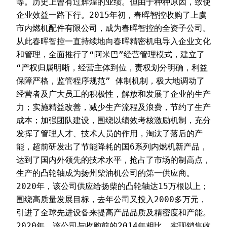
等。历史上曾有过辉煌的业绩。但由于种种原因，致使
企业效益一路下行。2015年初，春晖智控收购了上虞
市内燃机配件有限公司，成为春晖智控的全资子公司。
从此春晖智控一直持续地向春晖精密机电导入企业文化
和管理，全面推行了“阿米巴”经营管理模式，建立了
“产权归属明晰，经营主体到位，责权划分明确，利益
保障严格，监管程序规范” 体制机制，极大地调动了
经营者及广大员工的积极性，解放和发展了企业的生产
力；实施精益改善，减少生产流程及浪费，节约了生产
成本；加强团队建设，围绕以绩效考核激励机制，充分
发挥了管理人才、技术人员的作用，淘汰了落后的产
能，超前研发出了节能降耗的国6系列内燃机新产品，
达到了国内外领先的技术水平，抢占了市场的制高点，
生产的凸轮轴成为扬州柴油机公司的第一供应商。
2020年，该公司供应给扬柴的凸轮轴达15万根以上；
围绕高质量发展目标，去年公司又投入2000多万元，
引进了全球先进设备来提高产品品质及精密度和产能。
2020年，该公司与收购前的2014年相比，实现销售收