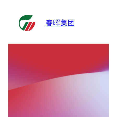
跳
至
内
春晖集团
容