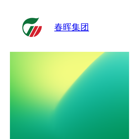
跳
至
内
春晖集团
容