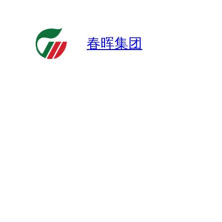
跳
至
内
春晖集团
容