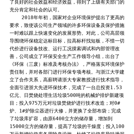
了良好的社会效益和经济效益，得到了上级有关部门的
充分肯定和社会的认可。
    2018年年初，国家对企业环境保护提出了更高的
要求，致使该公司生产领域的许多环保设备及保护措施
一时难以跟上快速变化的发展形势。对此，公司高层领
导围绕环保稳定达标目标，拉高标杆找短板，不惜一切
代价进行设备技改、运行工况摸索调试和内部管理改
善，公司成立了环保安全生产工作领导小组，出台了
《环保（三废）标准及考核办法》，严格落实环境保护
责任制，并对各部门进行环保专项考核。与浙江大学建
立了合作关系，高薪聘请浙大专家教授进行技术指导，
全面引进浙大先进环保技术，完成了一台总投资1.53
亿元、日焚烧处理生活垃圾500吨的机械炉排炉新建项
目；投入975万元对垃圾焚烧炉进行技术改造；对0#
炉、1#炉除尘器进行大修，并更换了全部布袋；完成
了垃圾库扩容，由原6400立方的储存量，增加到
15000立方的储存量，提高了垃圾的干燥度；投入100