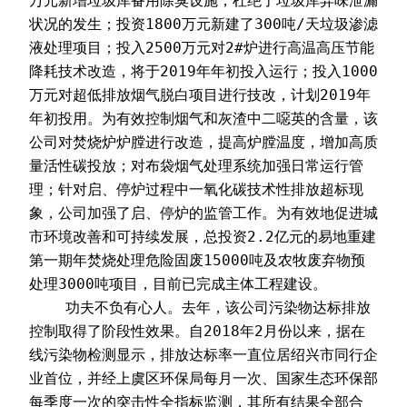
万元新增垃圾库备用除臭设施，杜绝了垃圾库异味泄漏
状况的发生；投资1800万元新建了300吨/天垃圾渗滤
液处理项目；投入2500万元对2#炉进行高温高压节能
降耗技术改造，将于2019年年初投入运行；投入1000
万元对超低排放烟气脱白项目进行技改，计划2019年
年初投用。为有效控制烟气和灰渣中二噁英的含量，该
公司对焚烧炉炉膛进行改造，提高炉膛温度，增加高质
量活性碳投放；对布袋烟气处理系统加强日常运行管
理；针对启、停炉过程中一氧化碳技术性排放超标现
象，公司加强了启、停炉的监管工作。为有效地促进城
市环境改善和可持续发展，总投资2.2亿元的易地重建
第一期年焚烧处理危险固废15000吨及农牧废弃物预
处理3000吨项目，目前已完成主体工程建设。
    功夫不负有心人。去年，该公司污染物达标排放
控制取得了阶段性效果。自2018年2月份以来，据在
线污染物检测显示，排放达标率一直位居绍兴市同行企
业首位，并经上虞区环保局每月一次、国家生态环保部
每季度一次的突击性全指标监测，其所有结果全部合