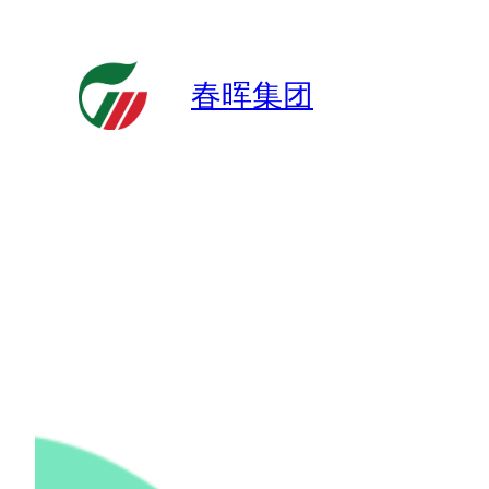
跳
至
内
春晖集团
容