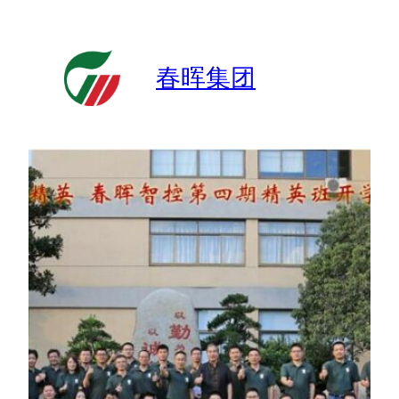
跳
至
内
春晖集团
容